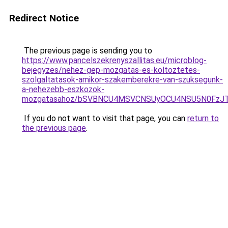
Redirect Notice
The previous page is sending you to
https://www.pancelszekrenyszallitas.eu/microblog-
bejegyzes/nehez-gep-mozgatas-es-koltoztetes-
szolgaltatasok-amikor-szakemberekre-van-szuksegunk-
a-nehezebb-eszkozok-
mozgatasahoz/bSVBNCU4MSVCNSUyOCU4NSU5N0FzJ
If you do not want to visit that page, you can
return to
the previous page
.