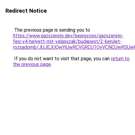
Redirect Notice
The previous page is sending you to
https://www.gazszerelo.dev/bejegyzes/gazszerelo-
feg-v4-helyett-mit-valasszak/budapest/2-kerulet-
rozsadomb/JUJEJUQwYiUwRCVGRCU1QyVCNCUwRSUw
If you do not want to visit that page, you can
return to
the previous page
.