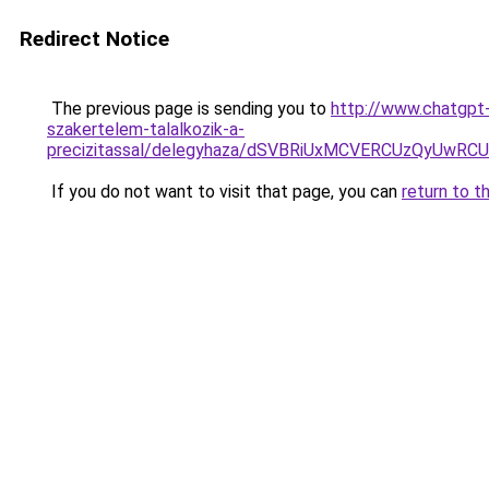
Redirect Notice
The previous page is sending you to
http://www.chatgpt
szakertelem-talalkozik-a-
precizitassal/delegyhaza/dSVBRiUxMCVERCUzQyU
If you do not want to visit that page, you can
return to t