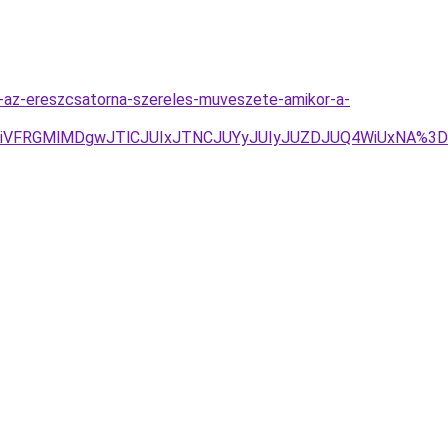
-az-ereszcsatorna-szereles-muveszete-amikor-a-
DNiVFRGMlMDgwJTlCJUIxJTNCJUYyJUIyJUZDJUQ4WiUxNA%3