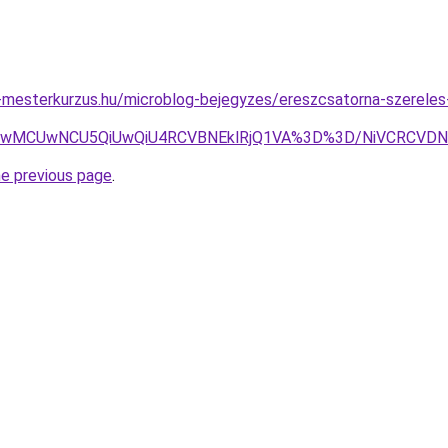
-mesterkurzus.hu/microblog-bejegyzes/ereszcsatorna-szereles
wRCUwMCUwNCU5QiUwQiU4RCVBNEklRjQ1VA%3D%3D/NiVCRCV
he previous page
.