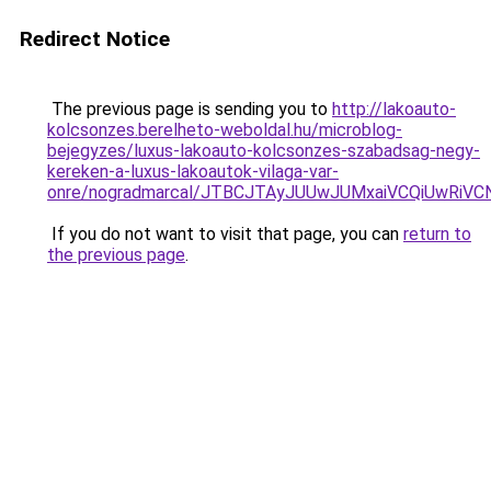
Redirect Notice
The previous page is sending you to
http://lakoauto-
kolcsonzes.berelheto-weboldal.hu/microblog-
bejegyzes/luxus-lakoauto-kolcsonzes-szabadsag-negy-
kereken-a-luxus-lakoautok-vilaga-var-
onre/nogradmarcal/JTBCJTAyJUUwJUMxaiVCQiUwRiV
If you do not want to visit that page, you can
return to
the previous page
.